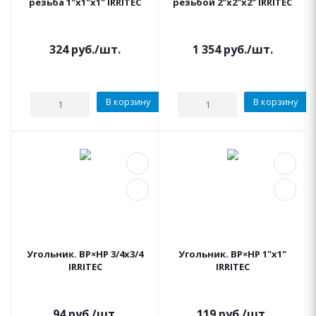
резьба 1"x1"x1" IRRITEC
резьбой 2"x2"x2" IRRITEC
324
руб.
/шт.
1 354
руб.
/шт.
В корзину
В корзину
Угольник. ВР×НР 3/4x3/4
Угольник. ВР×НР 1"x1"
IRRITEC
IRRITEC
94
руб.
/шт.
119
руб.
/шт.